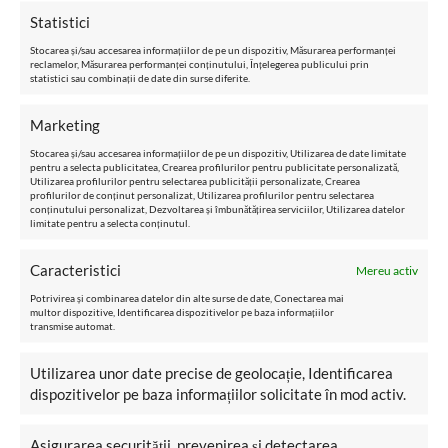
Statistici
Stocarea și/sau accesarea informațiilor de pe un dispozitiv, Măsurarea performanței
reclamelor, Măsurarea performanței conținutului, Înțelegerea publicului prin
statistici sau combinații de date din surse diferite.
Marketing
Planificarea patrimoniului
Stocarea și/sau accesarea informațiilor de pe un dispozitiv, Utilizarea de date limitate
pentru a selecta publicitatea, Crearea profilurilor pentru publicitate personalizată,
Utilizarea profilurilor pentru selectarea publicității personalizate, Crearea
profilurilor de conținut personalizat, Utilizarea profilurilor pentru selectarea
conținutului personalizat, Dezvoltarea și îmbunătățirea serviciilor, Utilizarea datelor
limitate pentru a selecta conținutul.
Servicii de birouri virtuale
Caracteristici
Mereu activ
Potrivirea și combinarea datelor din alte surse de date, Conectarea mai
multor dispozitive, Identificarea dispozitivelor pe baza informațiilor
transmise automat.
Utilizarea unor date precise de geolocație, Identificarea
dispozitivelor pe baza informațiilor solicitate în mod activ.
Structuri ale drepturilor de
proprietate pentru yacht-uri și
Asigurarea securității, prevenirea și detectarea