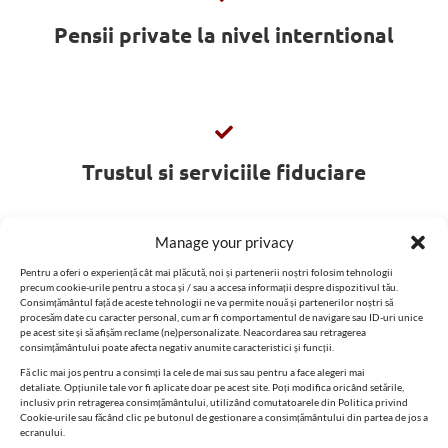
Pensii private la nivel interntional
Trustul si serviciile fiduciare
Manage your privacy
Pentru a oferi o experiență cât mai plăcută, noi și partenerii noștri folosim tehnologii
precum cookie-urile pentru a stoca și / sau a accesa informații despre dispozitivul tău.
Fundtii
Consimțământul față de aceste tehnologii ne va permite nouă și partenerilor noștri să
procesăm date cu caracter personal, cum ar fi comportamentul de navigare sau ID-uri unice
pe acest site și să afișăm reclame (ne)personalizate. Neacordarea sau retragerea
consimțământului poate afecta negativ anumite caracteristici și funcții.
Fă clic mai jos pentru a consimți la cele de mai sus sau pentru a face alegeri mai
detaliate. Opțiunile tale vor fi aplicate doar pe acest site. Poți modifica oricând setările,
inclusiv prin retragerea consimțământului, utilizând comutatoarele din Politica privind
Cookie-urile sau făcând clic pe butonul de gestionare a consimțământului din partea de jos a
ecranului.
Evitarea dublei impuneri