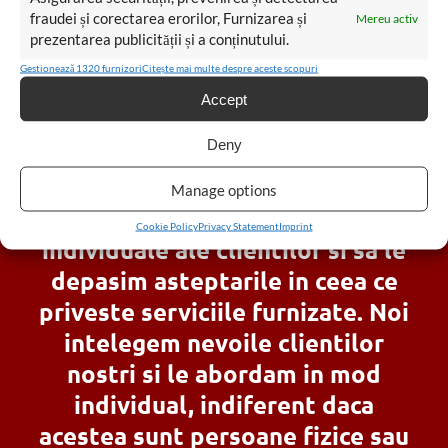
avioane
fraudei și corectarea erorilor, Furnizarea și
Mereu activ
prezentarea publicității și a conținutului.
Gestionează 1320 furnizori
Citește mai multe despre aceste scopuri
Accept
Deny
Scopul nostru principal este sa ne
Manage options
concentram pe nevoile
Cookie Policy
Privacy Statement
Imprint
individuale ale clientilor si sa le
depasim asteptarile in ceea ce
priveste serviciile furnizate. Noi
intelegem nevoile clientilor
nostri si le abordam in mod
individual, indiferent daca
acestea sunt persoane fizice sau