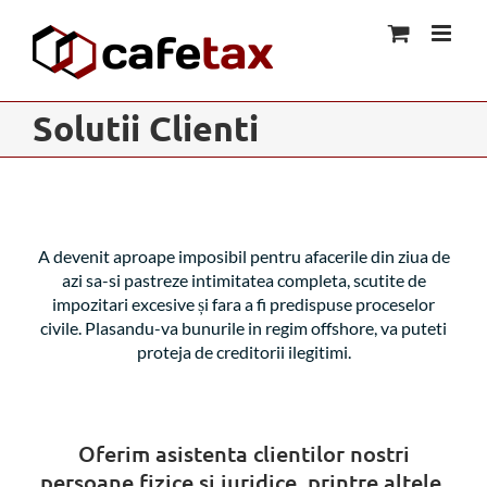
Skip
to
content
Solutii Clienti
A devenit aproape imposibil pentru afacerile din ziua de
azi sa-si pastreze intimitatea completa, scutite de
impozitari excesive și fara a fi predispuse proceselor
civile. Plasandu-va bunurile in regim offshore, va puteti
proteja de creditorii ilegitimi.
Oferim asistenta clientilor nostri
persoane fizice și juridice, printre altele,